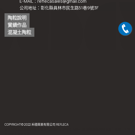
E-MAIL：reflecasales@gmail.com
公司地址：彰化縣員林市民生路51巷9號3F
陶粒說明
實績作品
混凝土陶粒
COPYRIGHT© 2022 禾穩興業有限公司 REFLECA
反光,材料,反光飾條,陶粒,中部,彰化,運動用品,運動鞋,服飾,花圃,景觀,園藝,陶粒混凝土,魚菜共生,種
植,栽培土,栽培介質