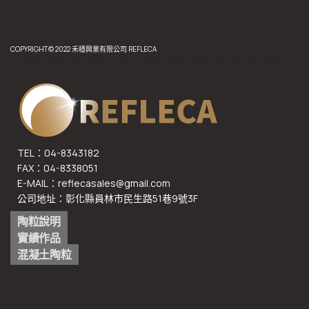
COPYRIGHT© 2022 禾穩興業有限公司 REFLECA
反光,材料,反光飾條,陶粒,中部,彰化,運動用品,運動鞋,服飾,花圃,景觀,園藝,陶粒混凝土,魚菜共生,種
植,栽培土,栽培介質
TEL：04-8343182
FAX：04-8338051
E-MAIL：reflecasales@gmail.com
公司地址：彰化縣員林市民生路51巷9號3F
陶粒說明
實績作品
混凝土陶粒